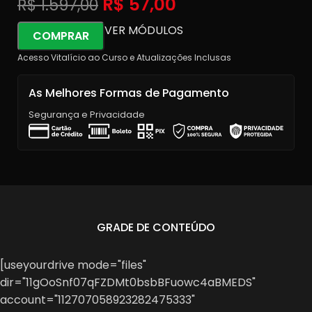
R$
57,00
R$
1.597,00
VER MÓDULOS
COMPRAR
Acesso Vitalício ao Curso e Atualizações Inclusas
As Melhores Formas de Pagamento
Segurança e Privacidade
GRADE DE CONTEÚDO
[useyourdrive mode="files"
dir="11gOoSnf07qFZDMt0bsbBFuowc4aBMEDS"
account="112707058923282475333"