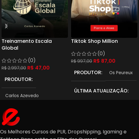
Treinamento Escala
Tiktok Shop Million
Global
(0)
(0)
R$
87,00
R$
997,00
R$
47,00
R$
2.997,00
PRODUTOR
Os Peureux
PRODUTOR
ÚLTIMA ATUALIZAÇÃO
Carlos Azevedo
25/08/2024
ÚLTIMA ATUALIZAÇÃO
08/08/2025
Os Melhores Cursos de PLR, Dropshipping, Igaming e