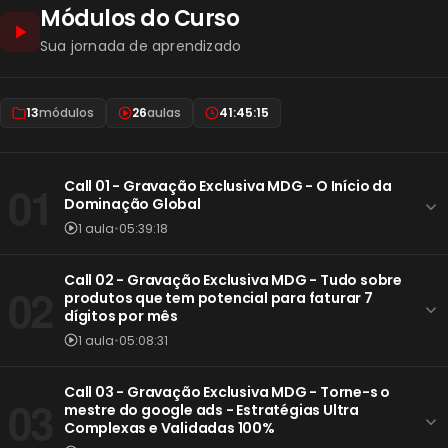
Módulos do Curso
Sua jornada de aprendizado
13
módulos
26
aulas
41:45:15
01
Call 01 - Gravação Exclusiva MDG - O Início da
Dominação Global
1 aula
•
05:39:18
Call 02 - Gravação Exclusiva MDG - Tudo sobre
02
produtos que tem potencial para faturar 7
dígitos por mês
1 aula
•
05:08:31
Call 03 - Gravação Exclusiva MDG - Torne-s o
03
mestre do google ads - Estratégias Ultra
Complexas e Validadas 100%