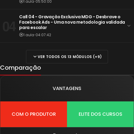
1 aula
•
05:50:00
Call 04 - Gravaçào Exclusiva MDG - Desbrave o
04
Facebook Ads - Uma nova metodologia validada
para escalar
1 aula
•
04:07:42
VER TODOS OS 13 MÓDULOS (+9)
Comparação
VANTAGENS
COM O PRODUTOR
ELITE DOS CURSOS