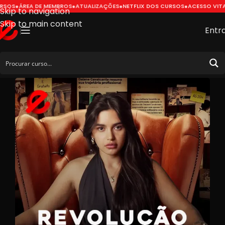
SOS
●
ÁREA DE MEMBROS
●
ATUALIZAÇÕES
●
NETFLIX DOS CURSOS
●
ACESSO VITAL
Skip to navigation
Skip to main content
Entr