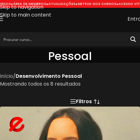
OS
●
ÁREA DE MEMBROS
●
ATUALIZAÇÕES
●
NETFLIX DOS CURSOS
●
ACESSO VITALÍ
Skip to navigation
Skip to main content
Entr
Desenvolvimento
Pessoal
Início
/
Desenvolvimento Pessoal
Mostrando todos os 8 resultados
Filtros