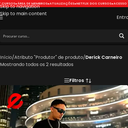
 CURSOS
●
ÁREA DE MEMBROS
●
ATUALIZAÇÕES
●
NETFLIX DOS CURSOS
●
ACESSO V
Skip to navigation
Skip to main content
Entr
Derick Carneiro
Início
/
Atributo "Produtor" de produto
/
Derick Carneiro
Mostrando todos os 2 resultados
Filtros